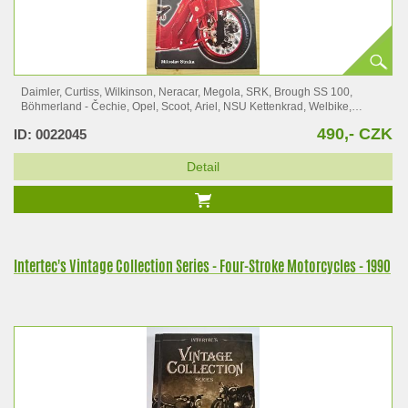
Daimler, Curtiss, Wilkinson, Neracar, Megola, SRK, Brough SS 100,
Böhmerland - Čechie, Opel, Scoot, Ariel, NSU Kettenkrad, Welbike,
Victoria,…
490,- CZK
ID: 0022045
Detail
Intertec's Vintage Collection Series - Four-Stroke Motorcycles - 1990