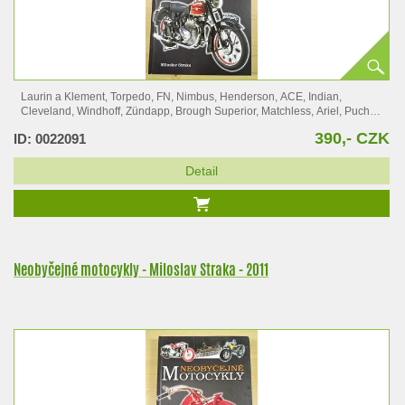
Laurin a Klement, Torpedo, FN, Nimbus, Henderson, ACE, Indian,
Cleveland, Windhoff, Zündapp, Brough Superior, Matchless, Ariel, Puch,
Ducati,…
390,- CZK
ID: 0022091
Detail
Neobyčejné motocykly - Miloslav Straka - 2011