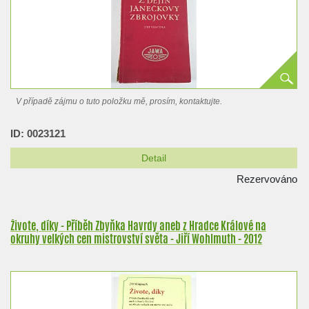
V případě zájmu o tuto položku mě, prosím, kontaktujte.
ID: 0023121
Detail
Rezervováno
Živote, díky - Příběh Zbyňka Havrdy aneb z Hradce Králové na
okruhy velkých cen mistrovství světa - Jiří Wohlmuth - 2012