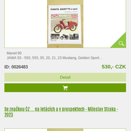
Manet 90
JAWA 50 - 550, 555, 05, 20, 21, 23 Mustang, Golden Sport
Manet S 100, S 125
530,- CZK
ID: 0026483
Tatran S 125
JAWA 90 - Roadster, Cross,…
Detail
Se značkou ČZ ... na letácích a v prospektech - Miloslav Straka -
2023