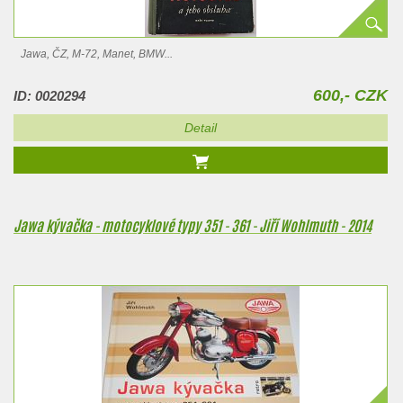
Jawa, ČZ, M-72, Manet, BMW...
600,- CZK
ID: 0020294
Detail
Jawa kývačka - motocyklové typy 351 - 361 - Jiří Wohlmuth - 2014