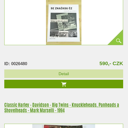
590,- CZK
ID: 0026480
Detail
Classic Harley - Davidson - Big Twins - Knuckleheads, Panheads a
Shovelheads - Mark Marselli - 1994