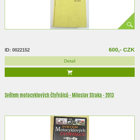
600,- CZK
ID: 0022152
Detail
Světem motocyklových čtyřválců - Miloslav Straka - 2013