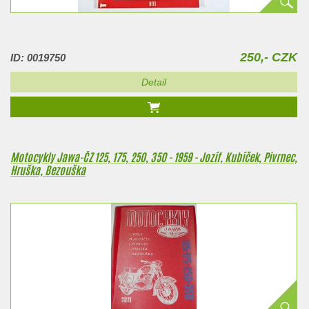
250,- CZK
ID: 0019750
Detail
Motocykly Jawa-ČZ 125, 175, 250, 350 - 1959 - Jozíf, Kubíček, Pivrnec,
Hruška, Bezouška