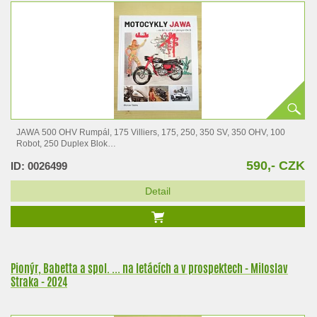
JAWA 500 OHV Rumpál, 175 Villiers, 175, 250, 350 SV, 350 OHV, 100
Robot, 250 Duplex Blok
JAWA 250, 350 pérák, 500 OHC,…
590,- CZK
ID: 0026499
Detail
Pionýr, Babetta a spol. ... na letácích a v prospektech - Miloslav
Straka - 2024