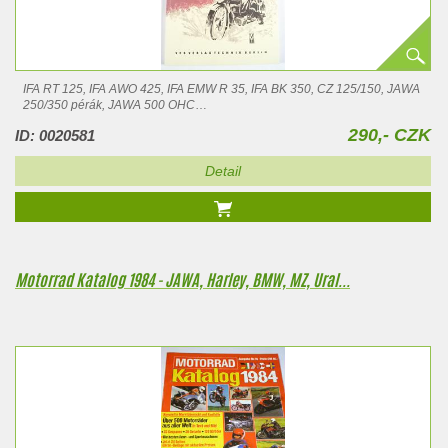
IFA RT 125, IFA AWO 425, IFA EMW R 35, IFA BK 350, CZ 125/150, JAWA
250/350 pérák, JAWA 500 OHC
290,- CZK
ID: 0020581
…
Detail
Motorrad Katalog 1984 - JAWA, Harley, BMW, MZ, Ural...