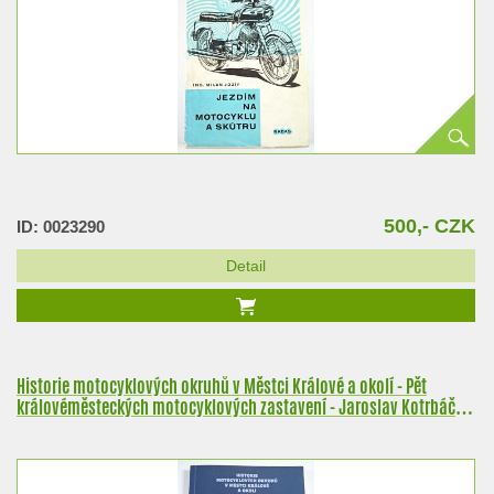
500,- CZK
ID: 0023290
Detail
Historie motocyklových okruhů v Městci Králové a okolí - Pět
královéměsteckých motocyklových zastavení - Jaroslav Kotrbáček,
Antonín Malaník - 2018