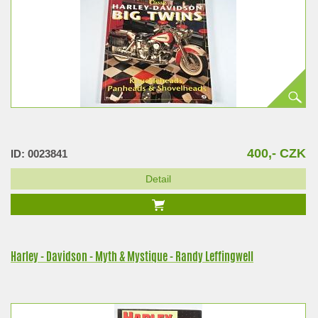
400,- CZK
ID: 0023841
Detail
Harley - Davidson - Myth & Mystique - Randy Leffingwell