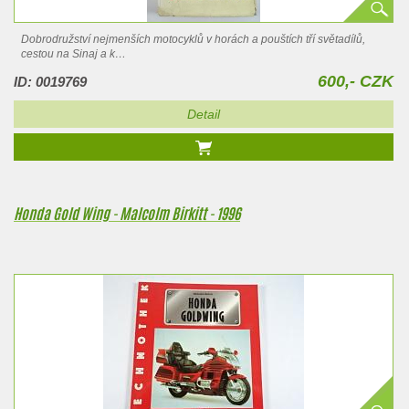
Dobrodružství nejmenších motocyklů v horách a pouštích tří světadílů,
cestou na Sinaj a k…
600,- CZK
ID: 0019769
Detail
Honda Gold Wing - Malcolm Birkitt - 1996