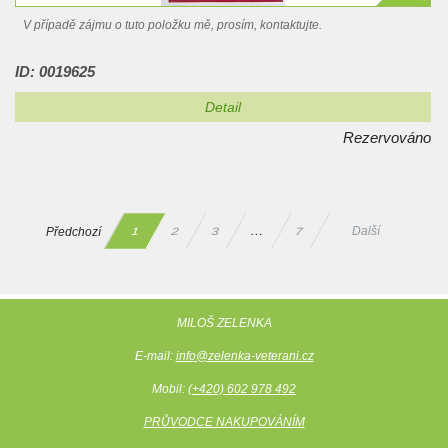
V případě zájmu o tuto položku mě, prosím, kontaktujte.
ID: 0019625
Detail
Rezervováno
Předchozí
Další
…
2
3
7
1
MILOŠ ZELENKA
E-mail:
info@zelenka-veterani.cz
Mobil:
(+420) 602 978 492
PRŮVODCE NAKUPOVÁNÍM