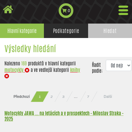
0
Hlavní kategorie
Podkategorie
Hledat
Výsledky hledání
Nalezeno
169
produktů v hlavní kategorii
Řadit
motocykly
a ve vedlejší kategorii
knihy
podle:
Předchozí
Další
…
2
3
7
1
Motocykly JAWA ... na letácích a v prospektech - Miloslav Straka -
2025