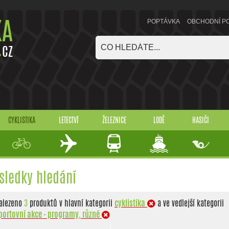
POPTÁVKA
OBCHODNÍ P
CYKLISTIKA
LETECTVÍ
ŽELEZNICE
LODĚ
HASIČI
sledky hledání
alezeno
3
produktů v hlavní kategorii
cyklistika
a ve vedlejší kategorii
portovní akce - programy, různé