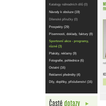
M
Katalogy náhradních dílů (0)
ro
Návody k obsluze (19)
Dílenské příručky (0)
Prospekty (29)
Písemnosti, doklady, faktury (8)
Sportovní akce - programy,
různé (3)
Plakáty, reklamy (9)
Fotografie, pohlednice (6)
re
Ostatní (16)
I
Reklamní předměty (4)
Díly, doplňky, příslušenství (16)
Časté
dotazy