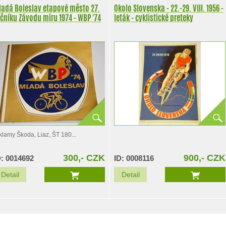
ladá Boleslav etapové město 27.
Okolo Slovenska - 22.-29. VIII. 1956 -
čníku Závodu míru 1974 - WBP '74
leták - cyklistické preteky
klamy Škoda, Liaz, ŠT 180...
300,- CZK
900,- CZK
D: 0014692
ID: 0008116
Detail
Detail