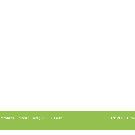
Mobil:
PRŮVODCE N
terani.cz
(+420) 602 978 492