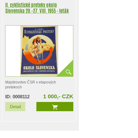
II. cyklistické preteky okolo
Slovenska 20.-27. VIII. 1955 - leták
Majstrovstvo ČSR v etapových
pretekoch
1 000,- CZK
ID: 0008112
Detail