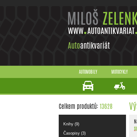
Auto
antikvariát
AUTOMOBILY
MOTOCYKLY
Vý
Celkem produktů:
13628
N
Knihy (9)
s
Časopisy (3)