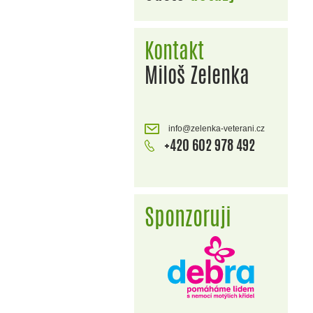
Kontakt
Miloš Zelenka
info@zelenka-veterani.cz
+420 602 978 492
Sponzoruji