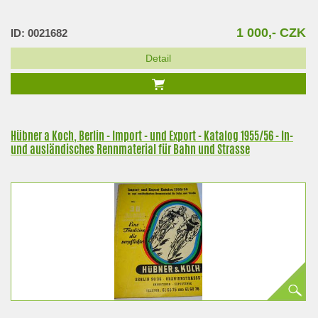
1 000,- CZK
ID: 0021682
Detail
Hübner a Koch, Berlin - Import - und Export - Katalog 1955/56 - In-
und ausländisches Rennmaterial für Bahn und Strasse