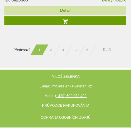
Detail
Předchozí
Další
…
2
3
5
1
MILOŠ ZELENKA
E-mail:
info@zelenka-veterani.cz
Mobil:
(+420) 602 978 492
PRŮVODCE NAKUPOVÁNÍM
OCHRANA OSOBNÍCH ÚDAJŮ