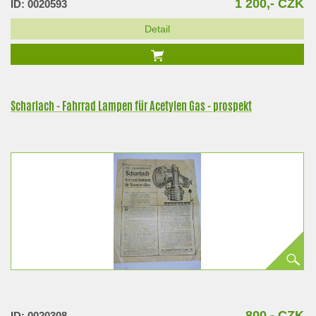
1 200,- CZK
ID: 0020593
Detail
Scharlach - Fahrrad Lampen für Acetylen Gas - prospekt
800,- CZK
ID: 0020308