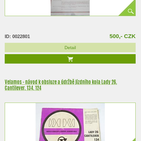
500,- CZK
ID: 0022801
Detail
Velamos - návod k obsluze a údržbě jízdního kola Lady 26,
Cantilever, 134, 124