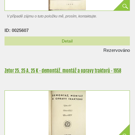
V případě zájmu o tuto položku mě, prosím, kontaktujte.
ID: 0025607
Detail
Rezervováno
Zetor 25, 25 A, 25 K - demontáž, montáž a opravy traktorů - 1958