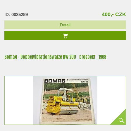
400,- CZK
ID: 0025289
Detail
Bomag - Doppelvibrationswalze BW 200 - prospekt - 1968