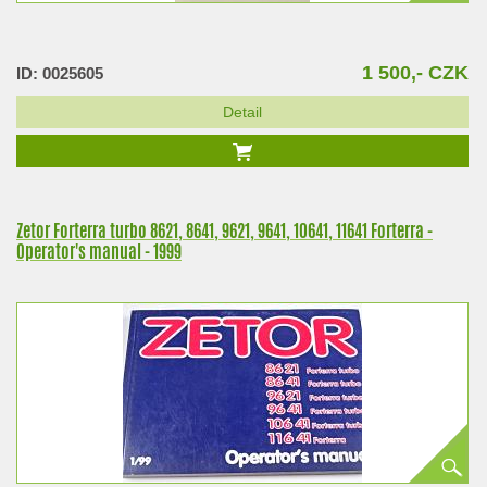
1 500,- CZK
ID: 0025605
Detail
Zetor Forterra turbo 8621, 8641, 9621, 9641, 10641, 11641 Forterra -
Operator's manual - 1999