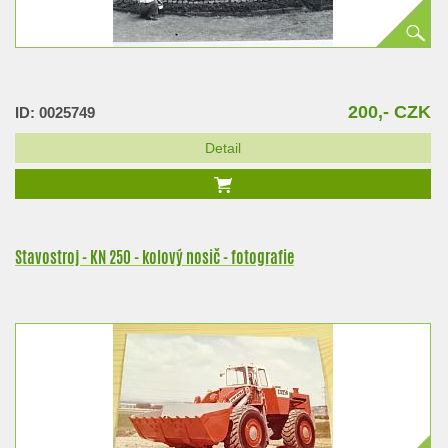
200,- CZK
ID: 0025749
Detail
Stavostroj - KN 250 - kolový nosič - fotografie