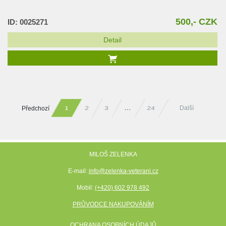
500,- CZK
ID: 0025271
Detail
Předchozí
Další
24
…
2
3
1
MILOŠ ZELENKA
E-mail:
info@zelenka-veterani.cz
Mobil:
(+420) 602 978 492
PRŮVODCE NAKUPOVÁNÍM
OCHRANA OSOBNÍCH ÚDAJŮ