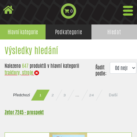
0
Hlavní kategorie
Podkategorie
Hledat
Výsledky hledání
Nalezeno
647
produktů v hlavní kategorii
Řadit
traktory, stroje
podle:
Předchozí
Další
24
…
2
3
1
Zetor 7245 - prospekt