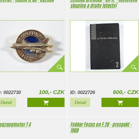
skupina a druhy letectví
100,- CZK
600,- CZK
D: 0022730
ID: 0022726
Detail
Detail
lugzeugmotor T 4
Fokker Focus on F.28 - prospekt -
1969