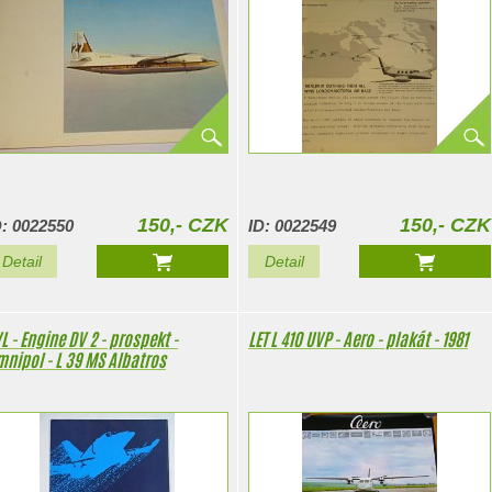
150,- CZK
150,- CZK
D: 0022550
ID: 0022549
Detail
Detail
L - Engine DV 2 - prospekt -
LET L 410 UVP - Aero - plakát - 1981
nipol - L 39 MS Albatros