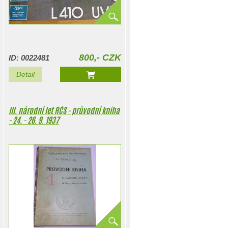
800,- CZK
ID: 0022481
Detail
III. národní let RČS - průvodní kniha
- 24. - 26. 9. 1937