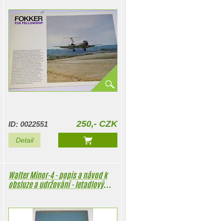
250,- CZK
ID: 0022551
Detail
Walter Minor-4 - popis a návod k
obsluze a udržování - letadlový
motor