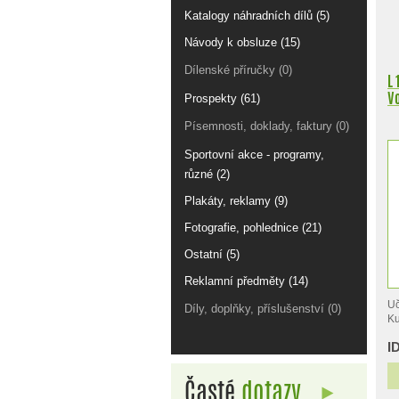
Katalogy náhradních dílů (5)
Návody k obsluze (15)
Dílenské příručky (0)
L 
V
Prospekty (61)
Písemnosti, doklady, faktury (0)
Sportovní akce - programy,
různé (2)
Plakáty, reklamy (9)
Fotografie, pohlednice (21)
Ostatní (5)
Reklamní předměty (14)
Uč
Díly, doplňky, příslušenství (0)
Ku
I
Časté
dotazy