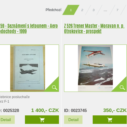
Předchozí
…
2
3
7
1
159 - Seznámení s letounem - Aero
Z 526 Trener Master - Moravan n. p.
odochody - 1999
Otrokovice - prospekt
ebnice posluchače
rz F-1
1 400,- CZK
350,- CZK
D: 0025328
ID: 0023745
Detail
Detail