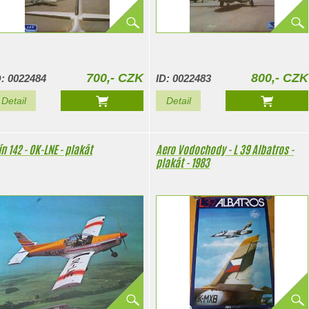
700,- CZK
800,- CZK
D: 0022484
ID: 0022483
Detail
Detail
ín 142 - OK-LNE - plakát
Aero Vodochody - L 39 Albatros -
plakát - 1983