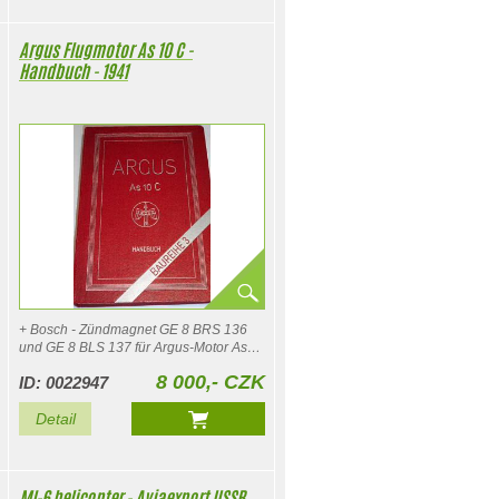
Argus Flugmotor As 10 C -
Handbuch - 1941
+ Bosch - Zündmagnet GE 8 BRS 136
und GE 8 BLS 137 für Argus-Motor As
10 C + Junkers Kraftstoff Förderpumpe
8 000,- CZK
ID: 0022947
JUMO 2015 A - Handbuch
Detail
MI-6 helicopter - Aviaexport USSR