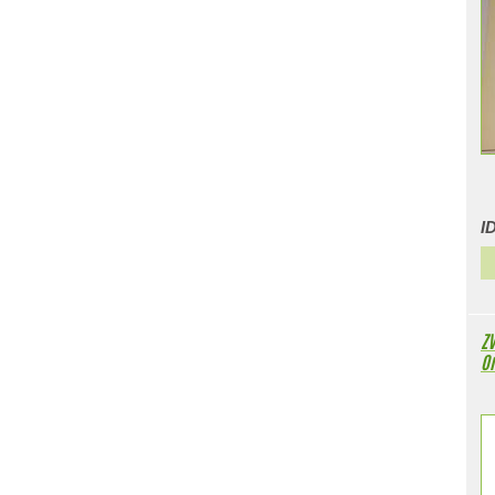
I
ZV
Om