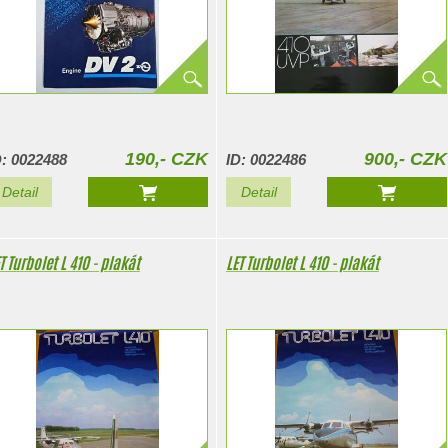
190,- CZK
900,- CZK
D: 0022488
ID: 0022486
Detail
Detail
T Turbolet L 410 - plakát
LET Turbolet L 410 - plakát