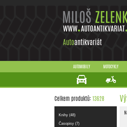
Auto
antikvariát
AUTOMOBILY
MOTOCYKLY
Vý
Celkem produktů:
13628
N
Knihy (48)
Časopisy (7)