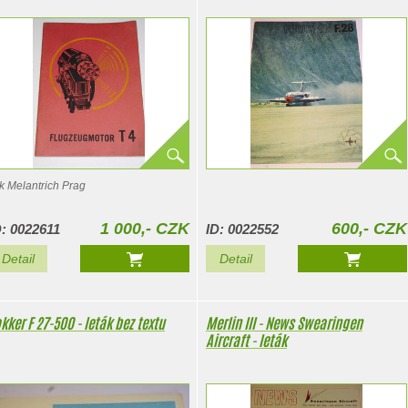
sk Melantrich Prag
1 000,- CZK
600,- CZK
D: 0022611
ID: 0022552
Detail
Detail
kker F 27-500 - leták bez textu
Merlin III - News Swearingen
Aircraft - leták