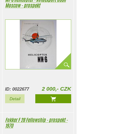
Moscow - prospekt
2 000,- CZK
ID: 0022677
Detail
Fokker F 28 Fellowship - prospekt -
1970