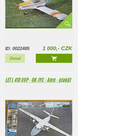
1 000,- CZK
ID: 0022485
Detail
LET L 410 UVP - OK-IYC - Aero - plakát