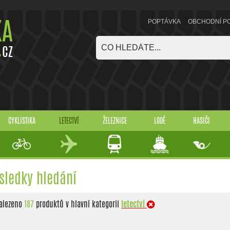
POPTÁVKA
OBCHODNÍ P
CYKLISTIKA
LETECTVÍ
ŽELEZNICE
LODĚ
HASIČI
sledky hledání
alezeno
187
produktů v hlavní kategorii
letectví