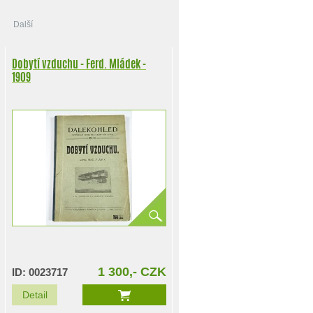
Další
Dobytí vzduchu - Ferd. Mládek -
1909
1 300,- CZK
ID: 0023717
Detail