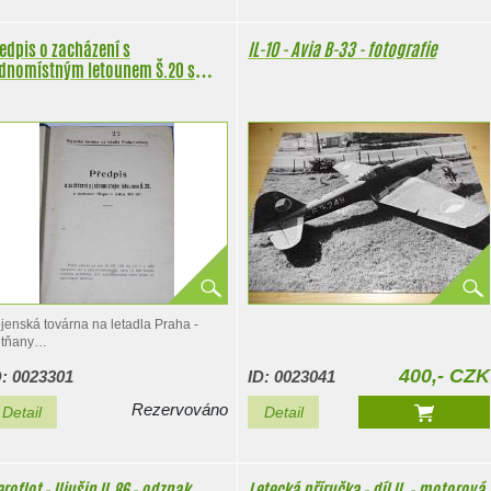
edpis o zacházení s
IL-10 - Avia B-33 - fotografie
ednomístným letounem Š.20 s
otorem Hispano Suiza 300 HP -
molík
jenská továrna na letadla Praha -
tňany
400,- CZK
D: 0023301
ID: 0023041
případě zájmu o tuto položku mě,
osím,…
Rezervováno
Detail
Detail
roflot - Iljušin IL 86 - odznak
Letecká příručka - díl II. - motorová