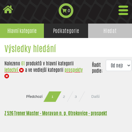
0
Hlavní kategorie
Podkategorie
Hledat
Výsledky hledání
Nalezeno
61
produktů v hlavní kategorii
Řadit
letectví
a ve vedlejší kategorii
prospekty
podle:
Předchozí
Další
2
3
1
Z 526 Trener Master - Moravan n. p. Otrokovice - prospekt