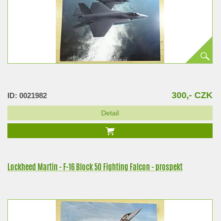
300,- CZK
ID: 0021982
Detail
Lockheed Martin - F-16 Block 50 Fighting Falcon - prospekt