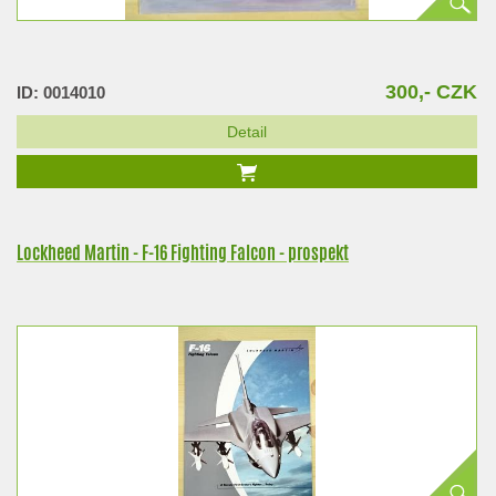
300,- CZK
ID: 0014010
Detail
Lockheed Martin - F-16 Fighting Falcon - prospekt