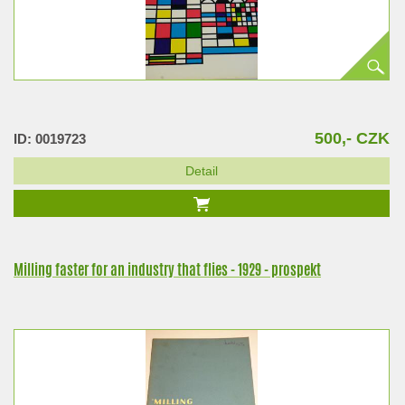
500,- CZK
ID: 0019723
Detail
Milling faster for an industry that flies - 1929 - prospekt