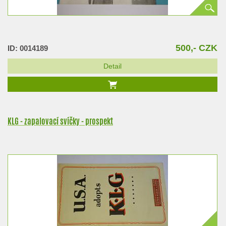
500,- CZK
ID: 0014189
Detail
KLG - zapalovací svíčky - prospekt