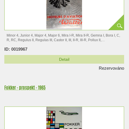
Minor 4, Junior 4, Major 4, Major 6, Mira I-R, Mira II-R, Gemna I, Bora I, C,
R, RC, Regulus II, Regulas III, Castor II, III, II-R, III-R, Pollux II,…
ID: 0019967
Detail
Rezervováno
Fokker - prospekt - 1965