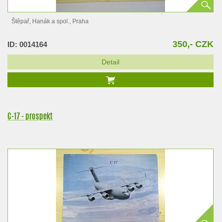
Štěpař, Hanák a spol., Praha
350,- CZK
ID: 0014164
Detail
C-17 - prospekt