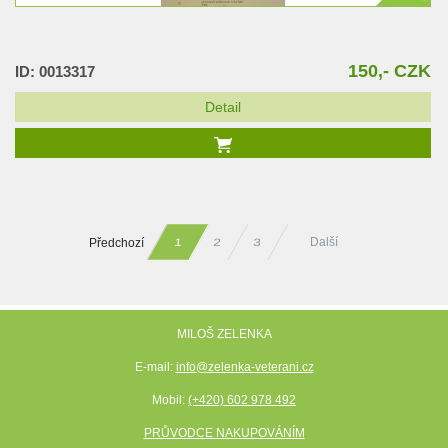
150,- CZK
ID: 0013317
Detail
Předchozí
Další
2
3
1
MILOŠ ZELENKA
E-mail:
info@zelenka-veterani.cz
Mobil:
(+420) 602 978 492
PRŮVODCE NAKUPOVÁNÍM