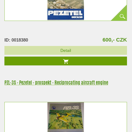
600,- CZK
ID: 0018380
Detail
PZL-3S - Pezetel - prospekt - Reciprocating aircraft engine