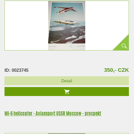
350,- CZK
ID: 0023745
Detail
MI-6 helicopter - Aviaexport USSR Moscow - prospekt