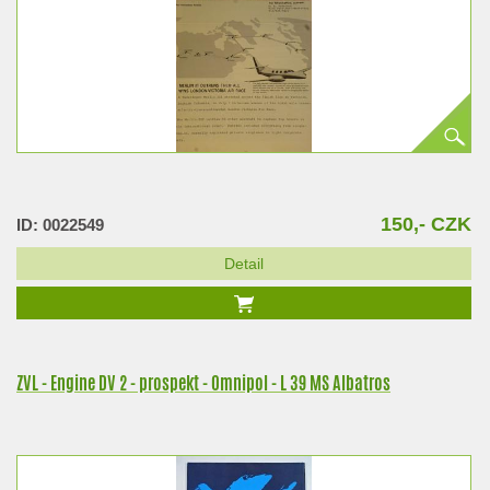
150,- CZK
ID: 0022549
Detail
ZVL - Engine DV 2 - prospekt - Omnipol - L 39 MS Albatros