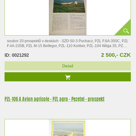
soubor 20 prospektů v deskách - SZD-50-3 Puchacz, PZL F.6A-350C, PZL
F.4A-235B, PZL M-15 Belfegor, PZL-110 Koliber, PZL-104 Wilga 35, PZL
F.2A…
2 500,- CZK
ID: 0021292
Detail
PZL-106 A Avion agricole - PZL agro - Pezetel - prospekt