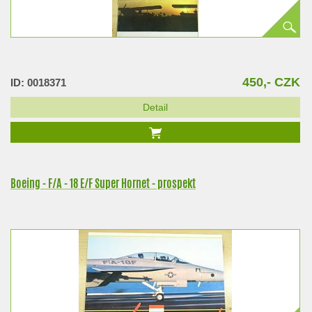
450,- CZK
ID: 0018371
Detail
Boeing - F/A - 18 E/F Super Hornet - prospekt