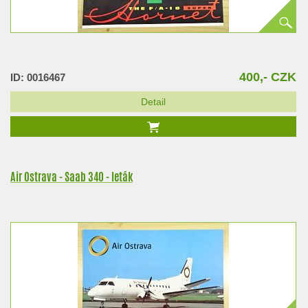
400,- CZK
ID: 0016467
Detail
Air Ostrava - Saab 340 - leták