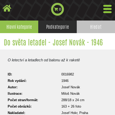
0
Hlavní kategorie
Podkategorie
Hledat
Do světa letadel - Josef Novák - 1946
O letectví a letadlech od balonu až k raketě
ID:
0016982
Rok vydání:
1946
Autor:
Josef Novák
Ilustrace:
Miloš Novák
Počet stran/formát:
288/18 x 24 cm
Počet obrázků:
163 + 26 foto
Nakladatel:
Josef Hokr, Praha