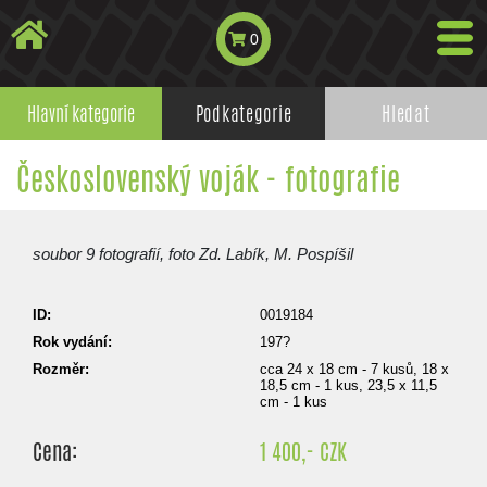
0
Hlavní kategorie
Podkategorie
Hledat
Československý voják - fotografie
soubor 9 fotografií, foto Zd. Labík, M. Pospíšil
ID:
0019184
Rok vydání:
197?
Rozměr:
cca 24 x 18 cm - 7 kusů, 18 x
18,5 cm - 1 kus, 23,5 x 11,5
cm - 1 kus
Cena:
1 400,- CZK