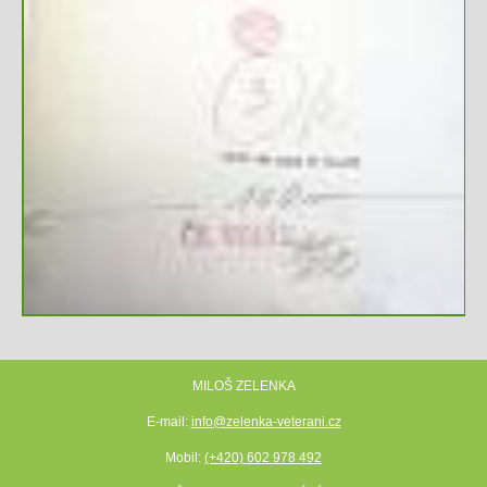
MILOŠ ZELENKA
E-mail:
info@zelenka-veterani.cz
Mobil:
(+420) 602 978 492