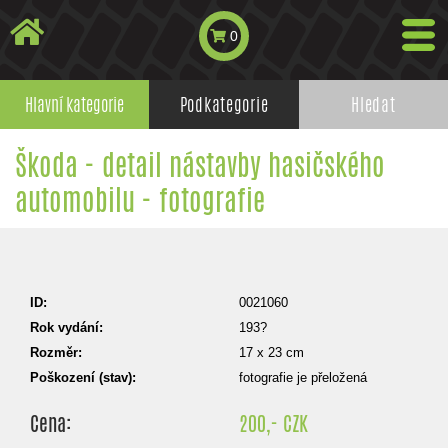
0
Hlavní kategorie
Podkategorie
Hledat
Škoda - detail nástavby hasičského
automobilu - fotografie
ID:
0021060
Rok vydání:
193?
Rozměr:
17 x 23 cm
Poškození (stav):
fotografie je přeložená
Cena:
200,- CZK