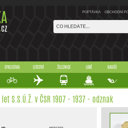
POPTÁVKA
OBCHODNÍ P
CYKLISTIKA
LETECTVÍ
ŽELEZNICE
LODĚ
HASIČI
 let S.S.Ú.Ž. v ČSR 1907 - 1937 - odznak