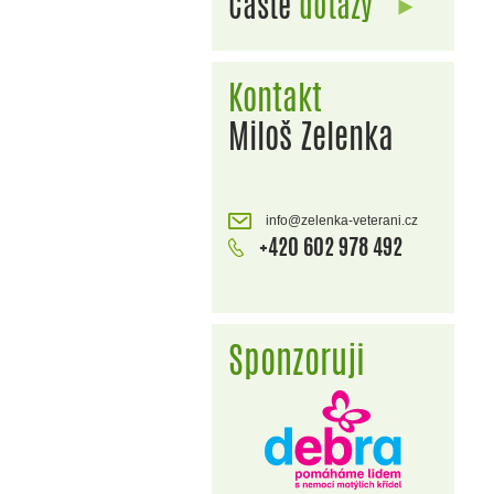
Časté
dotazy
Kontakt
Miloš Zelenka
info@zelenka-veterani.cz
+420 602 978 492
Sponzoruji