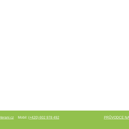
Mobil:
PRŮVODCE N
terani.cz
(+420) 602 978 492