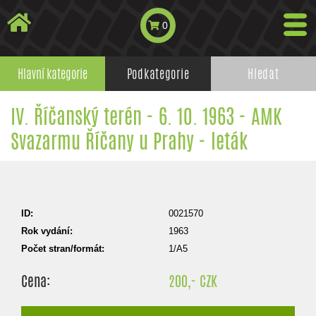
0
Hlavní kategorie
Podkategorie
Hledat
IV. Říčanský terén - 6. 10. 1963 - AMK
Svazarmu Říčany u Prahy - leták
ID:
0021570
Rok vydání:
1963
Počet stran/formát:
1/A5
Cena:
200,- CZK