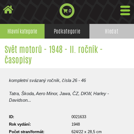
0
Hlavní kategorie
Podkategorie
Hledat
Svět motorů - 1948 - II. ročník -
časopisy
kompletní svázaný ročník, čísla 26 - 46
Tatra, Škoda, Aero Minor, Jawa, ČZ, DKW, Harley -
Davidson...
ID:
0021633
Rok vydání:
1948
Počet stran/formát:
624/22 x 28,5 cm