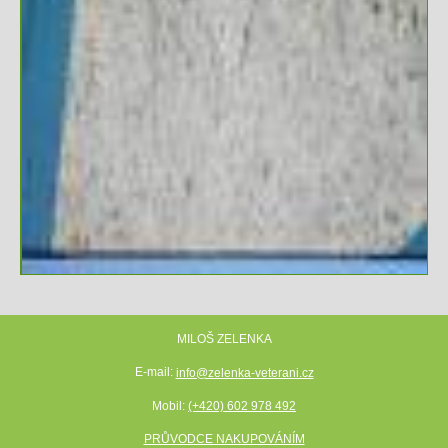
MILOŠ ZELENKA
E-mail:
info@zelenka-veterani.cz
Mobil:
(+420) 602 978 492
PRŮVODCE NAKUPOVÁNÍM