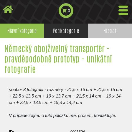
0
Hlavní kategorie
Podkategorie
Hledat
Německý obojživelný transportér -
pravděpodobně prototyp - unikátní
fotografie
soubor 8 fotografií - rozměry - 21,5 x 16 cm + 21,5 x 15 cm
+ 22,5 x 13,5 cm + 19 x 13,7 cm + 21,5 x 14 cm + 19 x 14
cm + 22,5 x 13,5 cm + 19,3 x 14,2 cm
V případě zájmu o tuto položku mě, prosím, kontaktujte.
ID:
0021694