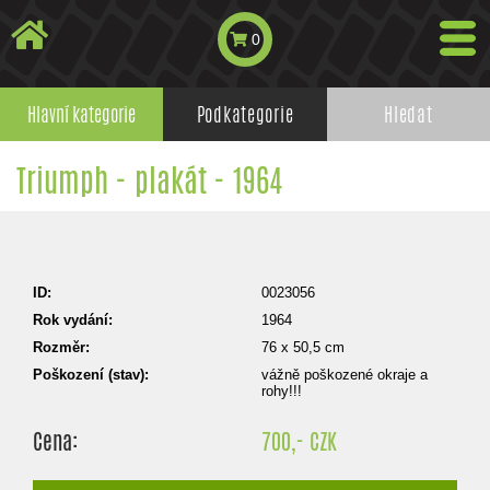
0
Hlavní kategorie
Podkategorie
Hledat
Triumph - plakát - 1964
ID:
0023056
Rok vydání:
1964
Rozměr:
76 x 50,5 cm
Poškození (stav):
vážně poškozené okraje a
rohy!!!
Cena:
700,- CZK