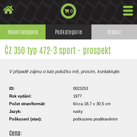
0
Hlavní kategorie
Podkategorie
Hledat
ČZ 350 typ 472-3 sport - prospekt
V případě zájmu o tuto položku mě, prosím, kontaktujte.
ID:
0023253
Rok vydání:
197?
Počet stran/formát:
6/cca 18,7 x 30,5 cm
Jazyk:
rusky
Poškození (stav):
poškozeno proděravěním
Cena: