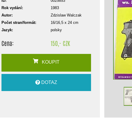
ID:
0025853
Rok vydání:
1983
Autor:
Zdzislaw Walczak
Počet stran/formát:
16/16,5 x 24 cm
Jazyk:
polsky
Cena:
150,- CZK
KOUPIT
DOTAZ