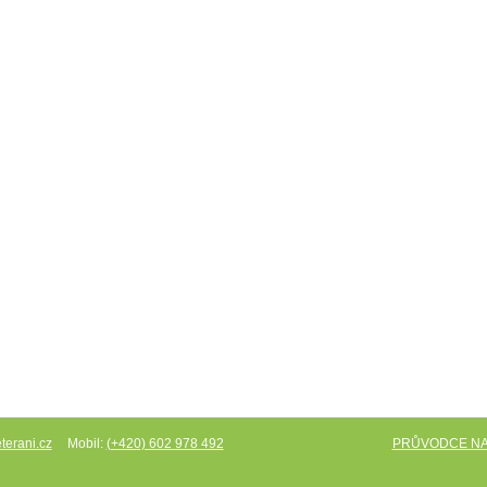
Mobil:
PRŮVODCE N
terani.cz
(+420) 602 978 492