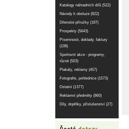
Katalogy náhradních dílů (522)
Návody k obsluze (822)
Dílenské příručky (187)
Prospekty (5643)
Písemnosti, doklady, faktury
(108)
Sportovní akce - programy,
různé (503)
Plakáty, reklamy (457)
Fotografie, pohlednice (1573)
Ostatní (1377)
Reklamní předměty (860)
Díly, doplňky, příslušenství (27)