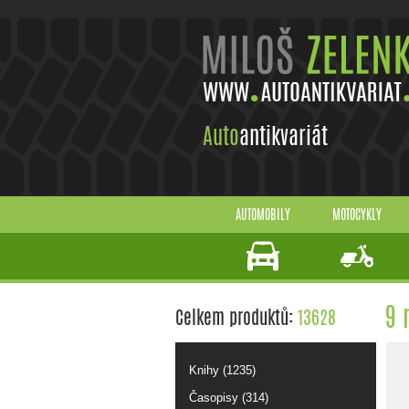
Auto
antikvariát
AUTOMOBILY
MOTOCYKLY
9 
Celkem produktů:
13628
Knihy (1235)
Časopisy (314)