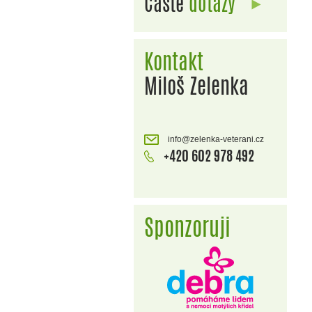
Časté
dotazy
Kontakt
Miloš Zelenka
info@zelenka-veterani.cz
+420 602 978 492
Sponzoruji