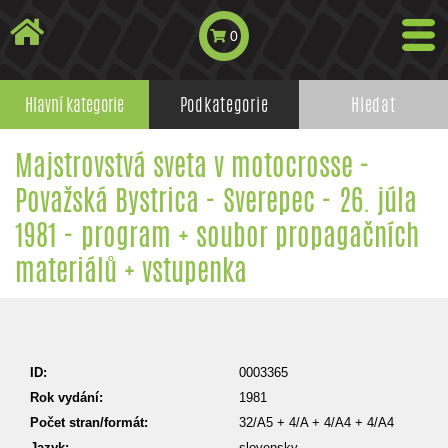
0
Hlavní kategorie
Podkategorie
Hledat
Majstrovstvá sveta v motocrosse -
Považská Bystrica - Sverepec - 26. júla
1981 - program + soubor propagačních
materiálů + vstupenka
ID:
0003365
Rok vydání:
1981
Počet stran/formát:
32/A5 + 4/A + 4/A4 + 4/A4
Jazyk:
slovensky