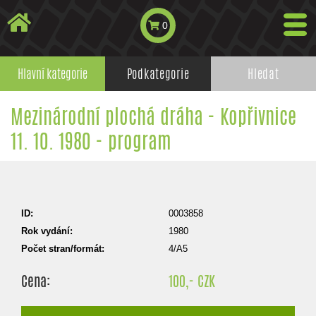
0
Hlavní kategorie
Podkategorie
Hledat
Mezinárodní plochá dráha - Kopřivnice
11. 10. 1980 - program
ID:
0003858
Rok vydání:
1980
Počet stran/formát:
4/A5
Cena:
100,- CZK