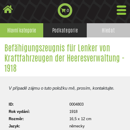
0
Hlavní kategorie
Podkategorie
Hledat
Befähigungszeugnis für Lenker von
Kraftfahrzeugen der Heeresverwaltung -
1918
V případě zájmu o tuto položku mě, prosím, kontaktujte.
ID:
0004803
Rok vydání:
1918
Rozměr:
16,5 x 12 cm
Jazyk:
německy