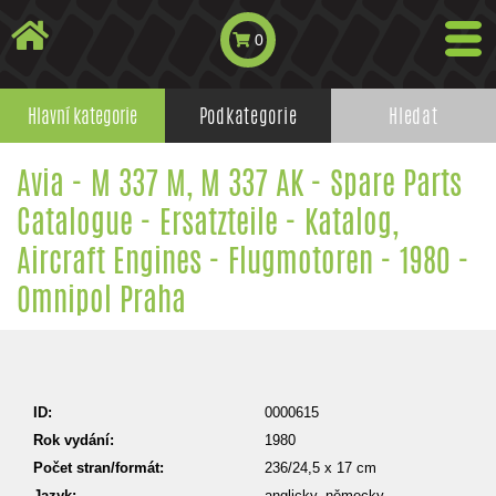
0
Hlavní kategorie
Podkategorie
Hledat
Avia - M 337 M, M 337 AK - Spare Parts
Catalogue - Ersatzteile - Katalog,
Aircraft Engines - Flugmotoren - 1980 -
Omnipol Praha
ID:
0000615
Rok vydání:
1980
Počet stran/formát:
236/24,5 x 17 cm
Jazyk:
anglicky, německy