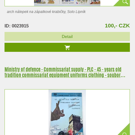
arch nálepek na zápalkové krabičky, Solo Lipník
100,- CZK
ID: 0023915
Detail
Ministry of defence - Commissariat supply - PLC - 45 - years old
tradition commissariat equipment uniforms clothing - soubor
prospektů