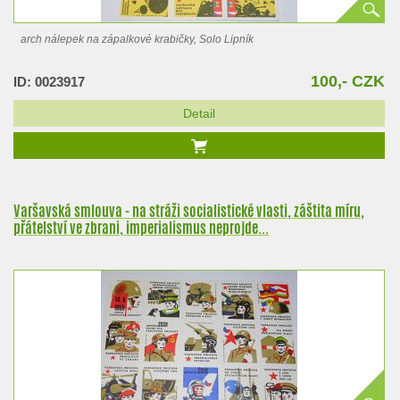
arch nálepek na zápalkové krabičky, Solo Lipník
100,- CZK
ID: 0023917
Detail
Varšavská smlouva - na stráži socialistické vlasti, záštita míru,
přátelství ve zbrani, imperialismus neprojde...