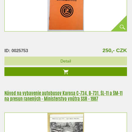
250,- CZK
ID: 0025753
Detail
Návod na vybavenie autobusov Karosa C-734, B-731, ŠL-11 a ŠM-11
na presun ranených - Ministerstvo vnútra SSR - 1987