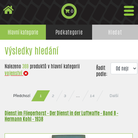
0
Hlavní kategorie
Podkategorie
Hledat
Výsledky hledání
Nalezeno
369
produktů v hlavní kategorii
Řadit
vojenství
podle:
Předchozí
Další
14
…
2
3
1
Dienst im Fliegerhorst - Der Dienst in der Luftwaffe - Band 8 -
Hermann Kohl - 1938