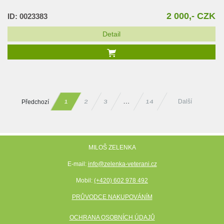
2 000,- CZK
ID: 0023383
Detail
Předchozí
Další
14
…
2
3
1
MILOŠ ZELENKA
E-mail:
info@zelenka-veterani.cz
Mobil:
(+420) 602 978 492
PRŮVODCE NAKUPOVÁNÍM
OCHRANA OSOBNÍCH ÚDAJŮ