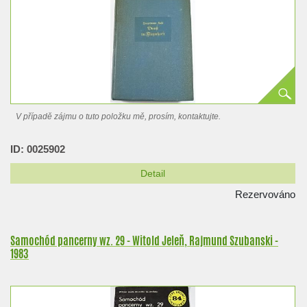
V případě zájmu o tuto položku mě, prosím, kontaktujte.
ID: 0025902
Detail
Rezervováno
Samochód pancerny wz. 29 - Witold Jeleň, Rajmund Szubanski -
1983